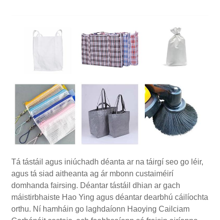
Tá tástáil agus iniúchadh déanta ar na táirgí seo go léir,
agus tá siad aitheanta ag ár mbonn custaiméirí
domhanda fairsing. Déantar tástáil dhian ar gach
máistirbhaiste Hao Ying agus déantar dearbhú cáilíochta
orthu. Ní hamháin go laghdaíonn Haoying Cailciam