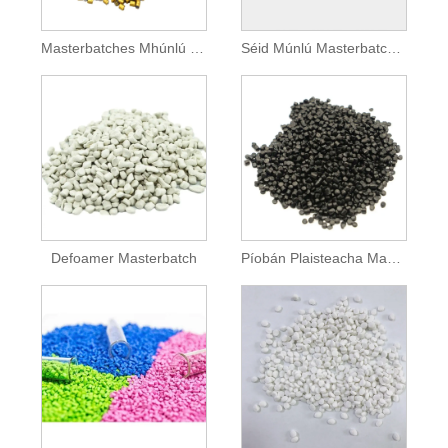
Masterbatches Mhúnlú Instealladh
Séid Múnlú Masterbatches
Defoamer Masterbatch
Píobán Plaisteacha Masterbatch