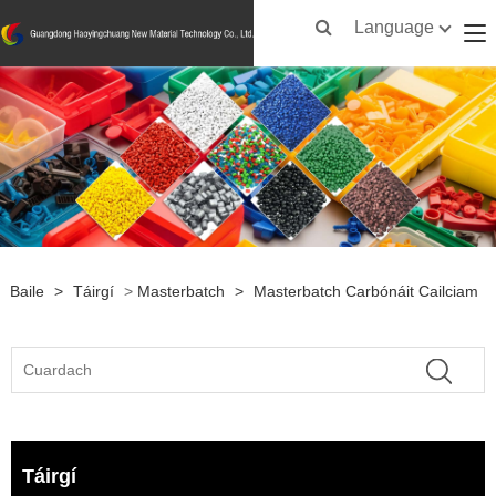
Language
Baile
>
Táirgí
>
Masterbatch
>
Masterbatch Carbónáit Cailciam
Táirgí