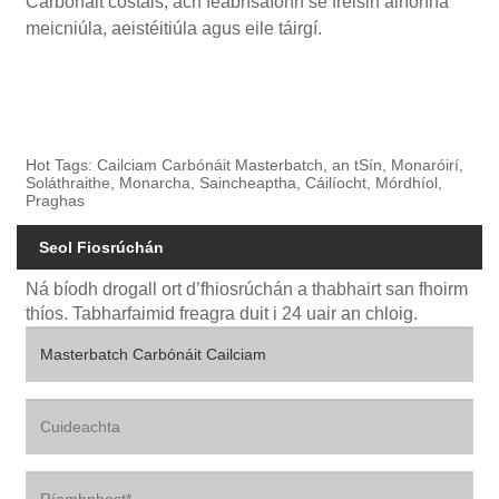
Carbónáit costais, ach feabhsaíonn sé freisin airíonna
meicniúla, aeistéitiúla agus eile táirgí.
Hot Tags: Cailciam Carbónáit Masterbatch, an tSín, Monaróirí,
Soláthraithe, Monarcha, Saincheaptha, Cáilíocht, Mórdhíol,
Praghas
Seol Fiosrúchán
Ná bíodh drogall ort d’fhiosrúchán a thabhairt san fhoirm
thíos. Tabharfaimid freagra duit i 24 uair an chloig.