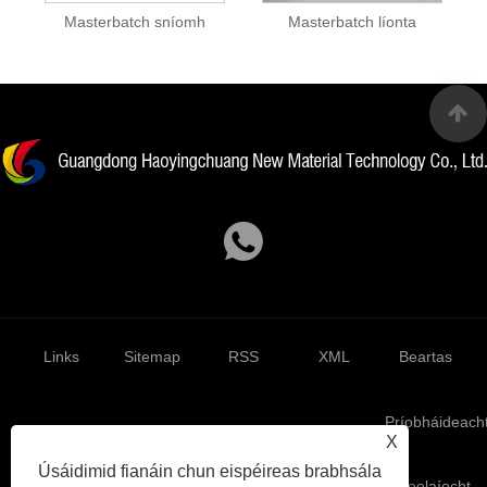
Masterbatch sníomh
Masterbatch líonta
Links
Sitemap
RSS
XML
Beartas
Príobháideach
X
Úsáidimid fianáin chun eispéireas brabhsála
Cóipcheart © 2023 Guangdong Haoyingchuang Co Teicneolaíocht