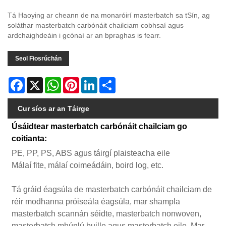
Tá Haoying ar cheann de na monaróirí masterbatch sa tSín, ag
soláthar masterbatch carbónáit chailciam cobhsaí agus
ardchaighdeáin i gcónaí ar an bpraghas is fearr.
Seol Fiosrúchán
Facebook
X
WhatsApp
Pinterest
LinkedIn
Share
Cur síos ar an Táirge
Úsáidtear masterbatch carbónáit chailciam go
coitianta:
PE, PP, PS, ABS agus táirgí plaisteacha eile
Málaí fite, málaí coimeádáin, boird log, etc.
Tá gráid éagsúla de masterbatch carbónáit chailciam de
réir modhanna próiseála éagsúla, mar shampla
masterbatch scannán séidte, masterbatch nonwoven,
masterbatch mhúnlú buille agus masterbatch eile. Mar