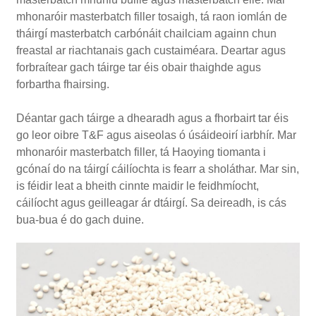
mhonaróir masterbatch filler tosaigh, tá raon iomlán de
tháirgí masterbatch carbónáit chailciam againn chun
freastal ar riachtanais gach custaiméara. Deartar agus
forbraítear gach táirge tar éis obair thaighde agus
forbartha fhairsing.
Déantar gach táirge a dhearadh agus a fhorbairt tar éis
go leor oibre T&F agus aiseolas ó úsáideoirí iarbhír. Mar
mhonaróir masterbatch filler, tá Haoying tiomanta i
gcónaí do na táirgí cáilíochta is fearr a sholáthar. Mar sin,
is féidir leat a bheith cinnte maidir le feidhmíocht,
cáilíocht agus geilleagar ár dtáirgí. Sa deireadh, is cás
bua-bua é do gach duine.