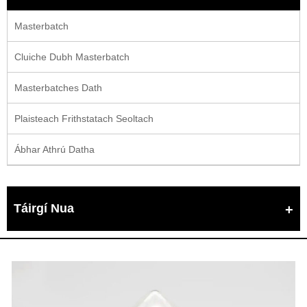
Masterbatch
Cluiche Dubh Masterbatch
Masterbatches Dath
Plaisteach Frithstatach Seoltach
Ábhar Athrú Datha
Táirgí Nua